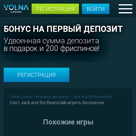
РЕГИСТРАЦИЯ
ВОЙТИ
БОНУС НА ПЕРВЫЙ ДЕПОЗИТ
Удвоенная сумма депозита
в подарок и 200 фриспинов!
РЕГИСТРАЦИЯ
Volna Casino
>
Игровые автоматы
>
Jack and the Beanstalk
Слот Jack and the Beanstalk играть бесплатно
Похожие игры