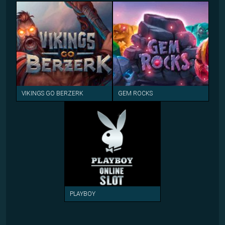
VIKINGS GO BERZERK
GEM ROCKS
PLAYBOY