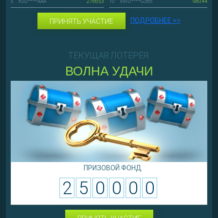
5
KSU****AAA
276653
10
VIRU****G385
98044
ПОДРОБНЕЕ >>
ПРИНЯТЬ УЧАСТИЕ
ТЕКУЩАЯ ЛОТЕРЕЯ:
ВОЛНА УДАЧИ
ПРИЗОВОЙ ФОНД
2
5
0
0
0
0